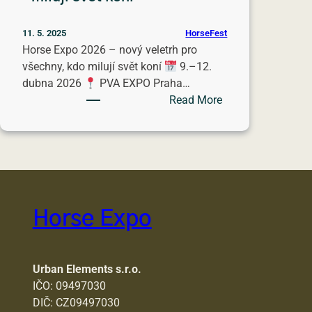
HorseFest
11. 5. 2025
Horse Expo 2026 – nový veletrh pro
všechny, kdo milují svět koní
9.–12.
dubna 2026
PVA EXPO Praha…
:
Read More
Horse
Expo
2026
–
nový
veletrh
Horse Expo
pro
všechny,
kdo
milují
Urban Elements s.r.o.
svět
IČO: 09497030
koní
DIČ: CZ09497030