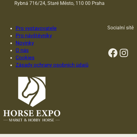
Rybná 716/24, Staré Město, 110 00 Praha
Socialní sítě
Pro vystavovatele
Pro návštěvníky
Novinky
Face
Ins
O nás
Cookies
Zásady ochrany osobních údajů